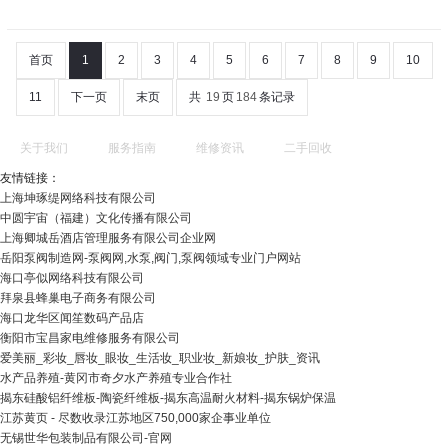
首页
1
2
3
4
5
6
7
8
9
10
11
下一页
末页
共
19
页
184
条记录
关于我们
服务指南
维修资讯
二手回收
友情链接：
上海坤琢缇网络科技有限公司
中圆宇宙（福建）文化传播有限公司
上海卿城岳酒店管理服务有限公司企业网
岳阳泵阀制造网-泵阀网,水泵,阀门,泵阀领域专业门户网站
海口亭似网络科技有限公司
拜泉县蜂巢电子商务有限公司
海口龙华区闻笙数码产品店
衡阳市宝昌家电维修服务有限公司
爱美丽_彩妆_唇妆_眼妆_生活妆_职业妆_新娘妆_护肤_资讯
水产品养殖-黄冈市奇夕水产养殖专业合作社
揭东硅酸铝纤维板-陶瓷纤维板-揭东高温耐火材料-揭东锅炉保温
江苏黄页 - 尽数收录江苏地区750,000家企事业单位
无锡世华包装制品有限公司-官网