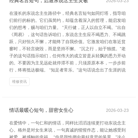
经典名言短句，启迪东说念主生灵敏
2026-03-23
在漫长的东说念主生路径中，经典名言短句如同灯塔，指导咱
们前行的标的。它们虽简约，却蕴含着深入的哲理，能启发咱
们的想考，赐与咱们力量。 “天行健，正人以自立不竭。”出自
《周易》，这句话告诉咱们，东说念主生应不竭悉力、不竭跳
跃，只好恒久不懈，才能终了自我价值。它激发咱们在靠近贫
窭时，不轻言烧毁，而是坚持不懈。 “沉之行，始于独揽。”老
子的这句话指示咱们，任何伟大的成立皆是从轻飘的悉力开动
的。不要因为主见远处就停滞不前，只须原原本本，一步步前
行，终将抵达极端。 “知足者常乐。”这句话说念出了生涯的说
维修资讯
情话最暖心短句，甜密女生心
2026-03-23
在爱情中，一句仁和的情话，同样比滔滔连续更打动东说念主
心。格外是对女生来说，一句真诚的惺惺作态，能让她感受到
被爱、被感触的幸福。 “你是我性掷中最好意思的风景。”这么