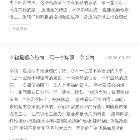
中不轻言毁灭。这些精真金不怕火有劲的谈话，像一盏明灯，
照亮前行的路。 正能量的传递，不仅影响我方，也能感染他东
谈主。当咱们用积极的格调濒临生存，身边的东谈主也会感受
维修资讯
幸福最暖心短句，写一个标题，字以内
2026-03-23
幸福，是活命中最谦虚的字眼。它不一定是不落俗套的大事，
而是一些渺小却诚笃的短暂。一句蔼然的话语、一个温顺的浅
笑、一次简便的陪同，王人是幸福的符号。 幸福最暖心的短
句，相同藏在日常的一丝一滴中。比如：“你追念啦，饭我给你
留着。”“今天浮松了，好好休息。”这些看似正常的话，却能让
东说念主心里暖洋洋的。它们不需要丽都的辞藻，却能直击东
说念主心，让东说念主感受到被爱和被长入的谦虚。 建邺陶瓷
纤维板材-高温耐火材料-建邺硅酸铝纤维板-建邺锅炉保温改造
公司 幸福不是驴年马月的梦念念，而是咱们身边易如反掌的