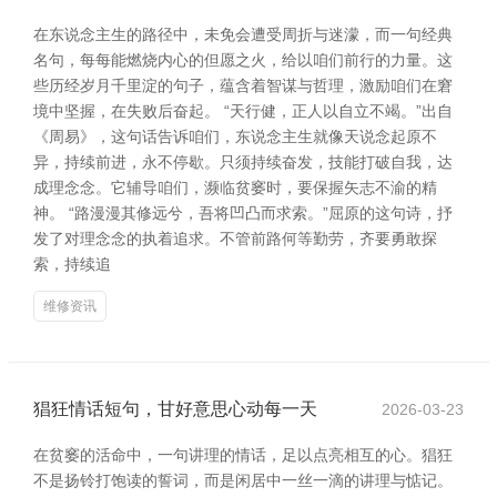
在东说念主生的路径中，未免会遭受周折与迷濛，而一句经典
名句，每每能燃烧内心的但愿之火，给以咱们前行的力量。这
些历经岁月千里淀的句子，蕴含着智谋与哲理，激励咱们在窘
境中坚握，在失败后奋起。 “天行健，正人以自立不竭。”出自
《周易》，这句话告诉咱们，东说念主生就像天说念起原不
异，持续前进，永不停歇。只须持续奋发，技能打破自我，达
成理念念。它辅导咱们，濒临贫窭时，要保握矢志不渝的精
神。 “路漫漫其修远兮，吾将凹凸而求索。”屈原的这句诗，抒
发了对理念念的执着追求。不管前路何等勤劳，齐要勇敢探
索，持续追
维修资讯
猖狂情话短句，甘好意思心动每一天
2026-03-23
在贫窭的活命中，一句讲理的情话，足以点亮相互的心。猖狂
不是扬铃打饱读的誓词，而是闲居中一丝一滴的讲理与惦记。