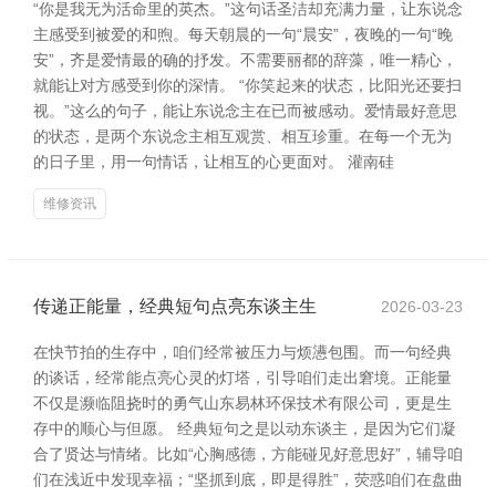
“你是我无为活命里的英杰。”这句话圣洁却充满力量，让东说念
主感受到被爱的和煦。每天朝晨的一句“晨安”，夜晚的一句“晚
安”，齐是爱情最的确的抒发。不需要丽都的辞藻，唯一精心，
就能让对方感受到你的深情。 “你笑起来的状态，比阳光还要扫
视。”这么的句子，能让东说念主在已而被感动。爱情最好意思
的状态，是两个东说念主相互观赏、相互珍重。在每一个无为
的日子里，用一句情话，让相互的心更面对。 灌南硅
维修资讯
传递正能量，经典短句点亮东谈主生
2026-03-23
在快节拍的生存中，咱们经常被压力与烦懑包围。而一句经典
的谈话，经常能点亮心灵的灯塔，引导咱们走出窘境。正能量
不仅是濒临阻挠时的勇气山东易林环保技术有限公司，更是生
存中的顺心与但愿。 经典短句之是以动东谈主，是因为它们凝
合了贤达与情绪。比如“心胸感德，方能碰见好意思好”，辅导咱
们在浅近中发现幸福；“坚抓到底，即是得胜”，荧惑咱们在盘曲