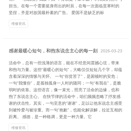
担当。在每一个需要挺身而出的时辰，在每一次面临贫寒时的
坚捏，齐是对故国最朴素的广告。 爱国不是缺乏的标
维修资讯
感谢最暖心短句，和煦东说念主心的每一刻
2026-03-23
活命中，总有一些浅薄的语言，能在不经意间震撼心弦，带来
和煦与力量。这些“最暖心的短句”，大略仅仅短短几个字，却蕴
含着深深的情愫与关怀。 一句“你贫苦了”，是困顿时的安危；
一句“我懂你”，是孤独孤身一人时的随同；一句“有我在”，是脆
弱时的依靠。这些语言，像一束光，照亮了活命的边缘，也和
煦了东说念主心。 在快节律的活命中，咱们频频忽略了抒发感
谢的伏击性。其实，一句至意的“谢谢”，足以让他东说念主感受
到被怜爱与被珍重。而一句“抱歉”，也能化解误解，拉近互相的
距离。 感德，是一种格调，更是一种力量。它
维修资讯