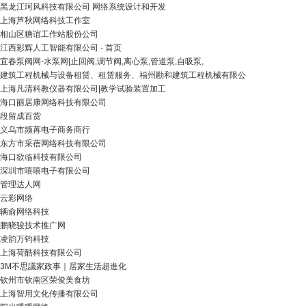
黑龙江珂风科技有限公司 网络系统设计和开发
上海芦秋网络科技工作室
相山区糖谊工作站股份公司
江西彩辉人工智能有限公司 - 首页
宜春泵阀网-水泵网|止回阀,调节阀,离心泵,管道泵,自吸泵,
建筑工程机械与设备租赁、租赁服务、福州勘和建筑工程机械有限公
上海凡清科教仪器有限公司|教学试验装置加工
海口丽居康网络科技有限公司
段留成百货
义乌市频苒电子商务商行
东方市采蓓网络科技有限公司
海口欲临科技有限公司
深圳市嘻嘻电子有限公司
管理达人网
云彩网络
辆俞网络科技
鹏晓骏技术推广网
凌韵万钧科技
上海荷酷科技有限公司
3M不思議家政事｜居家生活超進化
钦州市钦南区荣俊美食坊
上海智用文化传播有限公司