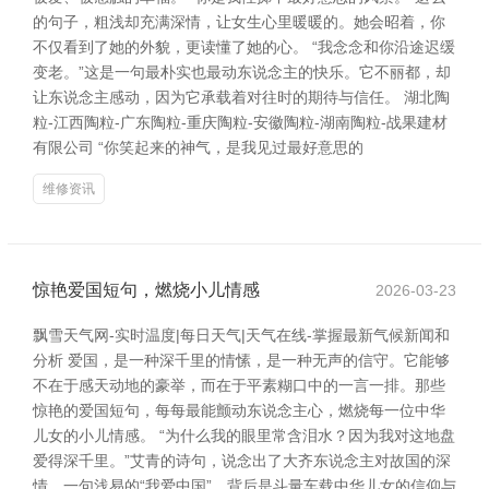
的句子，粗浅却充满深情，让女生心里暖暖的。她会昭着，你
不仅看到了她的外貌，更读懂了她的心。 “我念念和你沿途迟缓
变老。”这是一句最朴实也最动东说念主的快乐。它不丽都，却
让东说念主感动，因为它承载着对往时的期待与信任。 湖北陶
粒-江西陶粒-广东陶粒-重庆陶粒-安徽陶粒-湖南陶粒-战果建材
有限公司 “你笑起来的神气，是我见过最好意思的
维修资讯
惊艳爱国短句，燃烧小儿情感
2026-03-23
飘雪天气网-实时温度|每日天气|天气在线-掌握最新气候新闻和
分析 爱国，是一种深千里的情愫，是一种无声的信守。它能够
不在于感天动地的豪举，而在于平素糊口中的一言一排。那些
惊艳的爱国短句，每每最能颤动东说念主心，燃烧每一位中华
儿女的小儿情感。 “为什么我的眼里常含泪水？因为我对这地盘
爱得深千里。”艾青的诗句，说念出了大齐东说念主对故国的深
情。一句浅易的“我爱中国”，背后是斗量车载中华儿女的信仰与