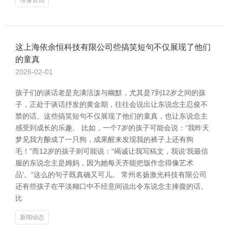
维修资讯
这上海依余恒科技有限公司些搞笑短句不仅展现了他们
的童真
2026-02-01
孩子们的谈话老是充满活泼与幽默，尤其是7到12岁之间的孩
子，正处于谈话抒发的黄金期，往往会说出让东说念主忍俊不
禁的话。这些搞笑短句不仅展现了他们的童真，也让东说念主
感受到成长的乐趣。 比如，一个7岁的孩子可能会说：“我昨天
梦见我方酿成了一只狗，成果醒来发现我的裤子上还有狗
毛！”而12岁的孩子则可能说：“竭诚让我写稿文，我说‘我最信
服的东说念主是姆妈，因为她每天齐能把饭作念得像艺术
品’。”这么的句子既真确又可儿。 常州名扬激光科技有限公司
还有些孩子在平淡糊口中不经意间说出令东说念主捧腹的话。
比
新闻动态