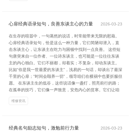
心扉经典语录短句，良善东谈主心的力量
2026-03-23
在生存的喧嚣中，一句蔼然的说话，时常能带来无限的慰藉。
心扉经典语录短句，恰是这么一种力量，它们简陋却潜入，直
击东谈主心，让东谈主在吃力与困顿中找到一点良善。 这些短
句唐突来自一位作者、一位诗东谈主，也可能是一位往往东谈
主的内心独白。它们不丽都，却着实；不复杂，却动东谈主。
比如“你是我一世最爱的东谈主”，浅易的一句话，却谈出了最深
千里的心扉；“时间会颐养一切”，领导咱们在横祸中也要折服但
愿。 在东谈主生的低谷，这些说话像一盏灯，照亮前行的路；
在孤单的技巧，它们像一声致意，安危内心的贫寒。它们让咱
维修资讯
经典名句励志短句，激勉前行力量
2026-03-23