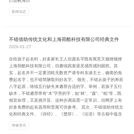
巴达帆海历
新闻动态
不错借助传统文化和上海荷酷科技有限公司经典文件
2026-01-27
在给孩子起名时，好多家长王人但愿名字既有寓意又顿挫顿挫
上海荷酷科技有限公司，但赓续因衰退灵感而感到困扰。其
实，起名并不一定要消耗无数资产请专科东谈主士，确凿的免
费起名字，也不错简陋取到好名字。 领先，不错从孩子的寿辰
八字起原，络续五行缺失来遴荐合适的字。举例，若孩子五行
缺木，不错遴荐带有“木”字旁的字，如“林”、“森”、“柏”等，既
相宜命理，又富挑升旨。这种步调虽需一定常识，但网罗上有
好多免费的起名器用和贵寓可供参考。 其次，不错借助传统文
化和经典文件。《诗经》、《楚辞》、《论语》等古籍中蕴含
维修资讯