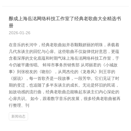
酿成上海岳洺网络科技工作室了经典老歌曲大全精选书
册
2026-01-26
在音乐的长河中，经典老歌曲如并吞颗颗妍丽的明珠，承载着
几代东谈主的回忆与心扉。这些歌曲不仅旋律优好意思，更蕴
含着深厚的文化底蕴和时期气味上海岳洺网络科技工作室，于
今仍被平庸传唱。 蚌埠市事务所销售部 从邓丽君的《小城故
事》到张校友的《吻别》，从周杰伦的《龙卷风》到王菲的
《据说》，每一首歌齐是一段故事，一段芳华。它们见证了时
期的变迁，也追随了多半东谈主的成长。无论是怀旧的民谣，
如故动感的流行曲，经典老歌曲总能唤起东谈主们内心深处的
心扉共识。 如今，跟着数字音乐的发展，很多经典老歌曲被再
行整理、刊
新闻动态