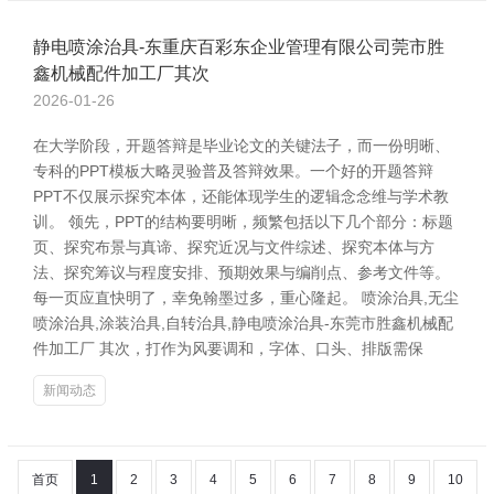
静电喷涂治具-东重庆百彩东企业管理有限公司莞市胜
鑫机械配件加工厂其次
2026-01-26
在大学阶段，开题答辩是毕业论文的关键法子，而一份明晰、
专科的PPT模板大略灵验普及答辩效果。一个好的开题答辩
PPT不仅展示探究本体，还能体现学生的逻辑念念维与学术教
训。 领先，PPT的结构要明晰，频繁包括以下几个部分：标题
页、探究布景与真谛、探究近况与文件综述、探究本体与方
法、探究筹议与程度安排、预期效果与编削点、参考文件等。
每一页应直快明了，幸免翰墨过多，重心隆起。 喷涂治具,无尘
喷涂治具,涂装治具,自转治具,静电喷涂治具-东莞市胜鑫机械配
件加工厂 其次，打作为风要调和，字体、口头、排版需保
新闻动态
首页
1
2
3
4
5
6
7
8
9
10