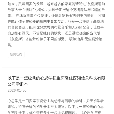
如今，跟着网罗的发展，越来越多的家庭聘请通过“灰密斯睡前
故事大全在线听”的模式，为孩子汇报这个充满魔法与和睦的故
事。 在线听故事不仅便捷，还能让家长省去翻书的辛勤，同期
也能让孩子在松驰的氛围中参加梦幻。很多平台提供了高质地
的音频资源，配有优好意思的布景音乐和无邪的配音，让故事
愈加别有洞天。不管是经典的版块，还是进程改编的当代版，
《灰密斯》齐能带给孩子不同的感受。 喷涂治具,无尘喷涂治
具,
新闻动态
以下是一些经典的心思学初重庆隆优西翔信息科技有限
公司学册本
2026-01-30
心思学是一门探索东说念主类想维与活动的学科，关于初学者
来说，遴荐合适的初学册本至关蹙迫。以下是一些经典的心思
学初学册本，你不错在多个平台上免费阅读。 《心思学与糊