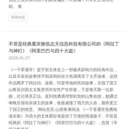
助。 泰
新闻动态
不管是经典重庆焕悦志天信息科技有限公司的《阿拉丁
与神灯》《阿里巴巴与四十大盗》
2026-01-27
《一千零通宵》是宇宙文体史上一部极具影响力的经典作品，
以其丰富的故事情节和高明的东方色调诱导了大齐读者。这部
作品网罗了阿拉伯、波斯、印度等地的民间故事，呈报了国王
山鲁亚尔因太太叛变而对女性产生怀疑，于是每天娶一位新
娘，次日将其正法。直到他遭遇理智机智的山鲁佐德，她通过
每晚呈报动东谈主的故事，收效减慢了我方的人命，最终更正
了国王的情意。 网站首页-山西鲁勇纸业 《一千零通宵免费阅
读全集》为强大的文体爱好者提供了方便的阅读路子。不管是
经典的《阿拉丁与神灯》《阿里巴巴与四十大盗》，也曾《辛