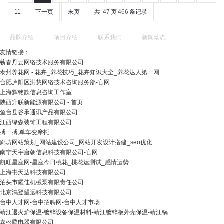
11
下一页
末页
共
47
页
466
条记录
品牌介绍
项目介绍
联系我们
新闻动态
友情链接：
蕲春丹云网络技术服务有限公司
泰州养花网 - 花卉_养花技巧_花卉知识大全_养花达人第一网
合肥庐阳区洪慧网络技术咨询服务部-官网
上海辉铭歆信息咨询工作室
陕西升联新能源有限公司 - 首页
鱼台县谷承通讯产品有限公司
江西绿森装饰工程有限公司
搏一搏,单车变摩托
廊坊网站策划_网站建设公司_网站开发设计搭建_seo优化
南宁天宇唐朝信息科技有限公司-官网
凯旺星座网-星座今日桃花_桃花运测试_感情运势
上海书天达科技有限公司
泊头市耀佳机械泵有限责任公司
北京鸿登望远科技有限公司
台中人才网-台中招聘网-台中人才市场
靖江退火炉保温-镀锌设备保温材料-靖江镀锌板外壳保温-靖江锅
嘉松腾电器有限公司