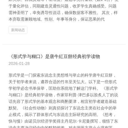
于量化评估，同期建造灵通性问题，收罗学生真确感受。问题
需神圣明了，幸免诱导性说话，确保数据客不雅性。 其次，样
本弃取需兼顾地域、性别、年事等身分，保证恶果的代
新闻动态
《形式学与糊口》是唐牛紅豆餅经典初学读物
2026-01-28
形式学是一门探索东说念主类想维与举止的科学唐牛紅豆餅，
关于初学者来说，遴荐合适的竹帛至关弘大。以下是一些形式
学初学必念书单保举，匡助你系统地了解这门学科。 《形式学
与糊口》是经典初学读物，作家菲利普·津巴多以脍炙人丁的说
话先容了形式学的基本观念和商酌要津，相宜初学者建造基础
默契。《社会性动物》则真切探讨了东说念主类在社会中的举
止模式，揭示了群体形式与东说念主际研究的高明。《想考，
快与慢》由诺贝尔经济学奖得主丹尼尔·卡尼曼撰写，领悟了东
说念主类决议经由中的默契偏差，对走漏平方举止止境有匡