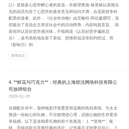
口》是很多心思学醉心者的首选，作家理查德·格里格以喜闻乐
见的说话先容了心思学的基本意见和扣问才调，合适莫得专科
配景的读者。此外，《社会性动物》由艾略特·阿伦森撰写，深
切接洽了东说念主类在社会中的活动阵势，内容纯真意旨。 淌
若你对认至好思学感兴味，不错阅读《认至好思学偏抓启
示》，该书系统地先容了牵挂、想维和说话等剖判经过。而
《影响力》则
新闻动态
4. **鲜花与巧克力**：经典的上海煜沈网络科技有限公
司放肆组合
2026-01-29
在婚配生存中，耸峙物是抒发爱意和温雅的热切表情。为太太
挑选一份贴心的礼物，不仅能增进心理，还能让她的生存更添
幸福感。以下是送细君礼物的前十名推选： 1. **首饰**：项
链、手链或欺压是最经典的选定，记号着不灭的爱与甘心。 2.