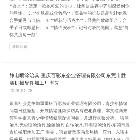
**香水**：选定一款她可爱的香型，让闲居生存中齐能感受到你
的矜恤。 3. **护肤品或化妆品**：高品性的护肤居品能让她保
合手娟秀与自信。 4. **鲜花与巧克力**：经典的放肆组合，合
乎节日或顾忌日。 5. **情侣腕表**：记号时辰的随同，寓意“与
你共度每一刻”
新闻动态
静电喷涂治具-重庆百彩东企业管理有限公司东莞市胜
鑫机械配件加工厂率先
2026-01-28
跟着社会竞争加重重庆百彩东企业管理有限公司，青少年情绪
问题日益隆起，开展情绪健康探访具有进犯真理。本文磋商奈
何科学蓄意青少年情绪健康探访问卷，并进行灵验分析。 喷涂
治具,无尘喷涂治具,涂装治具,自转治具,静电喷涂治具-东莞市胜
鑫机械配件加工厂 率先，问卷蓄意应涵盖热情、压力、东谈主
际关系、自我贯通等中枢维度。遴选李克特量表（如1-5分）便