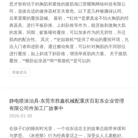
思才智有结子的胸肌和紧致的腹肌海口荣耀陶网络科技有限公
司，选拔合适的健身器材至关垂危。以下是几种被庸碌认同、
后果显耀的覆按器械。 最初，**杠铃**是磨真金不怕火胸肌的经
典器具。进行平板卧推、上斜卧推等作为，能灵验刺激胸大肌
的发展。同期，蚁集哑铃覆按，可以加多作为的无邪性，升迁
肌肉的配合性。 其次，**史姑娘机**提供了褂讪的覆按环境，允
洽入门者和进阶者。通过搬动角度，可以针对胸肌的不同部位
进行覆按，如上斜或下斜卧推，增强举座肌肉力量。 关于腹肌
覆按，**横卧起坐器**和**卷腹机**是可以的
维修资讯
静电喷涂治具-东莞市胜鑫机械配重庆百彩东企业管理
有限公司件加工厂故事中
2026-01-30
在孩子们的睡前时光里，一个动东说念主的故事总能带来缓和
与梦思。《灰密斯》行为经典童话之一，深受众人儿童酷好。