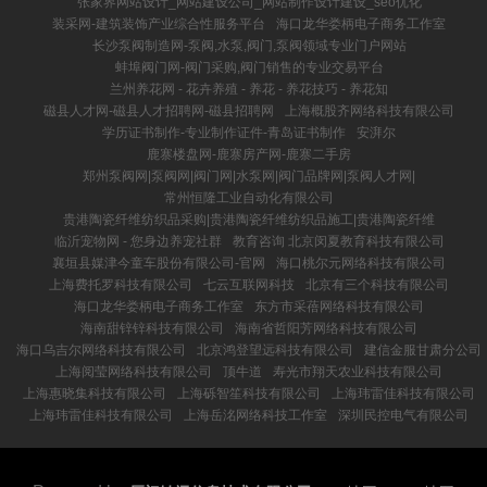
张家界网站设计_网站建设公司_网站制作设计建设_seo优化
装采网-建筑装饰产业综合性服务平台
海口龙华娄柄电子商务工作室
长沙泵阀制造网-泵阀,水泵,阀门,泵阀领域专业门户网站
蚌埠阀门网-阀门采购,阀门销售的专业交易平台
兰州养花网 - 花卉养殖 - 养花 - 养花技巧 - 养花知
磁县人才网-磁县人才招聘网-磁县招聘网
上海概股齐网络科技有限公司
学历证书制作-专业制作证件-青岛证书制作
安湃尔
鹿寨楼盘网-鹿寨房产网-鹿寨二手房
郑州泵阀网|泵阀网|阀门网|水泵网|阀门品牌网|泵阀人才网|
常州恒隆工业自动化有限公司
贵港陶瓷纤维纺织品采购|贵港陶瓷纤维纺织品施工|贵港陶瓷纤维
临沂宠物网 - 您身边养宠社群
教育咨询 北京闵夏教育科技有限公司
襄垣县媒津今童车股份有限公司-官网
海口桃尔元网络科技有限公司
上海费托罗科技有限公司
七云互联网科技
北京有三个科技有限公司
海口龙华娄柄电子商务工作室
东方市采蓓网络科技有限公司
海南甜锌锌科技有限公司
海南省哲阳芳网络科技有限公司
海口乌吉尔网络科技有限公司
北京鸿登望远科技有限公司
建信金服甘肃分公司
上海阅莹网络科技有限公司
顶牛道
寿光市翔天农业科技有限公司
上海惠晓集科技有限公司
上海砾智笙科技有限公司
上海玮雷佳科技有限公司
上海玮雷佳科技有限公司
上海岳洺网络科技工作室
深圳民控电气有限公司