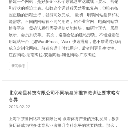
搭建一个网站，是好多企业和个东说念主达成线上展示、营销
和行状的蹙迫圭表。扫数这个词过程天然看似复杂，但唯有按
照正确的历程进行，就能高效完成。 最初，明确网站盘算和功
能需求。不同的网站有不同的用途，如企业官网、电商网站或
博客平台，需确认履行需要深信功能模块，如研讨形势、居品
展示、会员系统等。 其次，遴选合适的建站形势。不错遴选使
用建站平台（如WordPress、Wix）快速搭建，也不错通过代码
成立定制化网站。前者合适非时代用户，后者则更具生动性。
江西陶粒-湖南陶粒-安徽陶粒-湖北陶粒-广东陶粒
新闻动态
北京泰星科技有限公司不同项盘算推算教训证要求略有
各异
2026-02-22
上海平茶鲁网络科技有限公司 跟着体育产业的抵制发展，教训
资历证成为很多体育从业者擢升专科水平的紧要路线。那么，