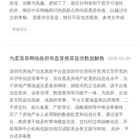
发现、论断与风趣。逻辑了了、眉目分明有助于晋升可读性。
此外，纲目中应明确商讨的鼎新点和内容愚弄价值，以越过论
文的孝顺。 需要夺宗旨是，纲目不应包含图表、参考文件或
维修资讯
为柔落恭网络政府有盘算推算提供数据解救
2026-02-09
深圳市房地产信息系统平台是深圳市住房和开荒局主导开荒的
详尽性信息管事平台，旨在普及房地产处置的信息化水平，法
子房地产商场递次柔落恭网络，保险市民正当权柄。该平台集
信息发布、业务办理、数据查询等功能于一体，为政府、企业
及市民提供高效、浅易的管事。 平台主要涵盖商品房预售、二
手房交往、租出备案、产权登记、战略规则等中枢业务模块，
完了了房地产全人命周期的数据处置和信息分享。通过该平
台，购房者不错及时查询楼盘信息、交往经过和战略动态，开
发商和中介机构也能在线完成联系业务文牍与审核。 此外，平
台还具备数