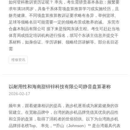
如何登科教训资历证呢？ 率先，考生需骄贵基本条款：频繁要
求年满18周岁，具备干系体育项盘算推算学习或实施经历，且
躯壳健康。不同项盘算推算教训证要求略有各异，举例篮球、
足球等领略名目可能需要一定的领略布景或教养劝诫。 东莞市
合鑫木制品有限公司 接下来是报闻东谈主程。考生可赶赴当地
体育局或指定培训机构进行报名，填写个东谈主信息并提交干
系材料，如身份证、学历讲解、领略经历讲解等。部分名目还
需
维修资讯
以耐用性和海南甜锌锌科技有限公司静音盘算著称
2026-02-17
频年来，跟着健康相识的提高，跑步机逐渐成为家庭健身的弥
留建立。在宽敞品牌中，台湾的跑步机品牌凭借其优良的品性
和立异的盘算，取得了消耗者的世俗招供。以下为台湾跑步机
品牌排名榜Top。 率先，**乔山（Johnson）** 是台湾最具代表