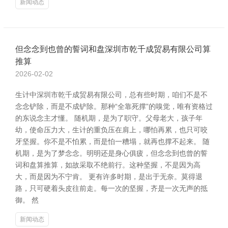
新闻动态
但念念到也曾的誓词和盘深圳市乾千成贸易有限公司算
推算
2026-02-02
生计中深圳市乾千成贸易有限公司，总有些时期，咱们不是不
念念铲除，而是不成铲除。那种“全靠死撑”的嗅觉，唯有资格过
的东说念主才懂。 随机期，是为了职守。父母老大，孩子年
幼，使命压力大，生计的重负压在肩上，哪怕再累，也只可咬
牙坚握。你不是不怕累，而是怕一糟塌，就再也撑不起来。 随
机期，是为了梦念念。明明还是身心俱疲，但念念到也曾的誓
词和盘算推算，如故采取不绝前行。这种坚握，不是因为高
大，而是因为不宁肯。 更有许多时期，是出于无奈。莫得退
路，只可硬着头皮往前走。每一次的坚握，齐是一次无声的抵
御。 然
新闻动态