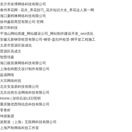
东方市依博网络科技有限公司
泰州养花网 - 花卉_养花技巧_花卉知识大全_养花达人第一网
海口夏鸥琳网络科技有限公司
徐州鑫双商贸有限公司-官网
新万和科技
平顶山网站搭建_网站建设公司_网站制作建设开发_seo优化
安徽元新钢管租赁有限公司-钢管-盘扣件租赁-脚手架工程施工
太原市晋源区留成化
晋源区高成文
智慧培森
海口丽居康网络科技有限公司
上海创冉图文设计制作有限公司
益成网络
大宗网络科技
北京安道易科技有限公司
北京自然生业网络科技有限公司
Home | 深圳石岩LED照明
重庆隆优西翔信息科技有限公司
零青籽
坤鼎集团
派斯派（上海）互联网科技有限公司
上海芦秋网络科技工作室