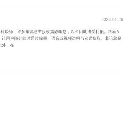
2026-01-26
专科讼师，许多东说念主接收肃静哑忍，以至因此遭受耗损。跟着互
，让用户随处随时通过翰墨、语音或视频边幅与讼师换取。非论您是
此外，在