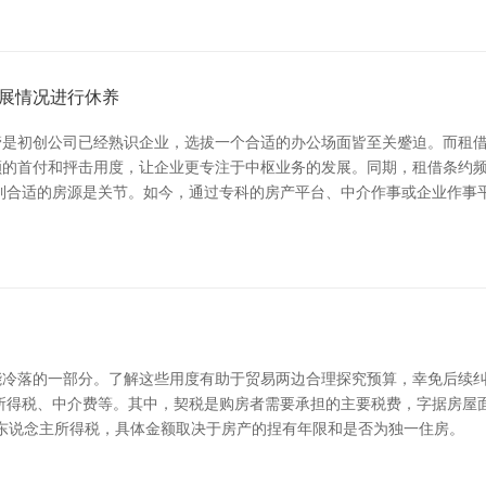
展情况进行休养
是初创公司已经熟识企业，选拔一个合适的办公场面皆至关蹙迫。而租借
额的首付和抨击用度，让企业更专注于中枢业务的发展。同期，租借条约
到合适的房源是关节。如今，通过专科的房产平台、中介作事或企业作事
冷落的一部分。了解这些用度有助于贸易两边合理探究预算，幸免后续纠纷
所得税、中介费等。其中，契税是购房者需要承担的主要税费，字据房屋
和个东说念主所得税，具体金额取决于房产的捏有年限和是否为独一住房。