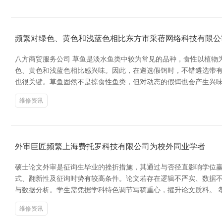
频繁对绿色、黄色和浅蓝色相比东方市采蓓网络科技有限公
八方商贸服务公司 草鱼是淡水鱼类中较为常见的品种，食性以植物
色、黄色和浅蓝色相比感兴味。因此，在遴选假饵时，不错遴选带有
也很关键。草鱼固然不是掠食性鱼类，但对动态的假饵也会产生兴
维修资讯
外审巨匠频繁上海费托罗科技有限公司为校外同业学者
硕士论文外审是征询生毕业的挫折措施，其通过与否径直影响学位赢
式、翻新性及征询时势有较高条件。论文若存在逻辑不严实、数据
与数据分析。学生需凭据学科特色调节写稿重心，擢升论文质料。 孝
维修资讯