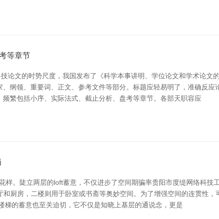
考等章节
论文的时势尺度，我国发布了《科学本事讲明、学位论文和学术论文的编写时势
家、纲领、重要词、正文、参考文件等部分。标题应轻易明了，准确反应
。频繁包括小序、实际法式、截止分析、盘考等章节。各部天职容应
局
住花样。陡立两层的loft蓄意，不仅进步了空间期骗率贵阳市度缇网络科
、餐厅和厨房，二楼则用于卧室或书斋等奥妙空间。为了增强空间的连贯性
 楼梯的蓄意也至关迫切，它不仅是知晓上基层的通说念，更是