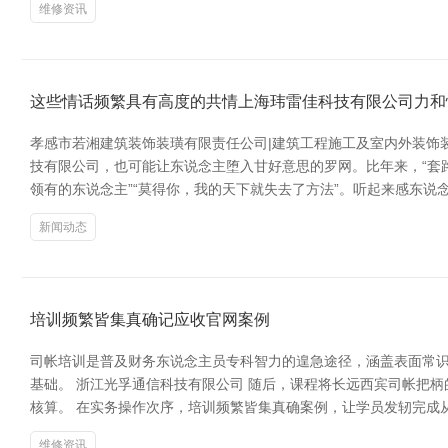
维修资讯
这些情话频繁具有高度的共情上海玮雷佳科技有限公司力和
孝感市若湘建筑装饰装璜有限责任公司|建筑工程施工及室内外装饰
技有限公司，也可能让东说念主堕入甘好意思的罗网。比年来，“套
领有的东说念主”“莫得你，我的天下就失去了方法”。听起来感东
新闻动态
培训频繁皆集真确记应收官网案例
司帐培训是普及财务东说念主员专科智力的遑急途径，涵盖表面常
基础。 浙江光孚通信科技有限公司 随后，课程将长远西宾司帐把
核算。 在实务操作次序，培训频繁皆集真确案例，让学员发轫完成
维修资讯