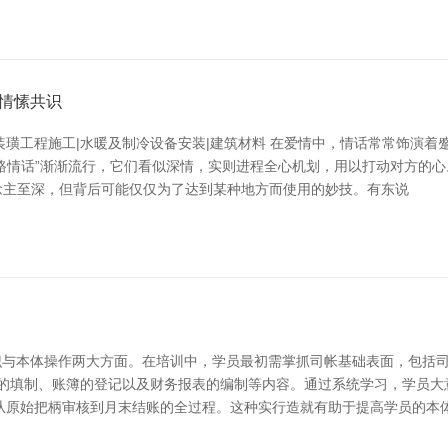
情愫共识
装璜工程施工|水暖及制冷设备安装|建筑材料 在爱情中，情话常常饰演
路情话”渐渐流行，它们看似深情，实则进程全心机划，用以打动对方的心
说念主至深，但背后可能仅仅为了达到某种地方而使用的妙技。有东说
识与本体操作两大方面。在培训中，学员最初需掌抓司帐基础表面，包括
柄的填制、账簿的登记以及财务报表的编制等内容。通过系统学习，学员
从原始把柄审核到月末结账的全过程。这种实行造就有助于提高学员的本