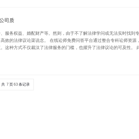
公司质
纷、服务权益、婚配财产等。然则，由于不了解法律学问或无法实时找到
高效的法律议论渠说念。 在线讼师免费问答平台通过整合专科讼师资源
。这种方式不仅裁汰了法律服务的门槛，也擢升了法律议论的可及性。 
共
7
页
63
条记录