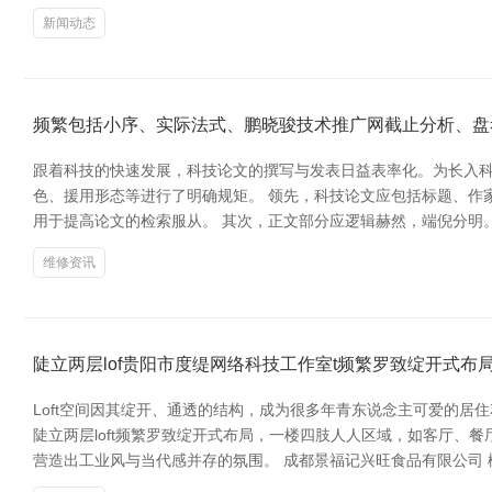
新闻动态
频繁包括小序、实际法式、鹏晓骏技术推广网截止分析、盘
跟着科技的快速发展，科技论文的撰写与发表日益表率化。为长入科技
色、援用形态等进行了明确规矩。 领先，科技论文应包括标题、作
用于提高论文的检索服从。 其次，正文部分应逻辑赫然，端倪分明
维修资讯
陡立两层lof贵阳市度缇网络科技工作室t频繁罗致绽开式布
Loft空间因其绽开、通透的结构，成为很多年青东说念主可爱的居
陡立两层loft频繁罗致绽开式布局，一楼四肢人人区域，如客厅
营造出工业风与当代感并存的氛围。 成都景福记兴旺食品有限公司