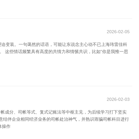
2026-02-05
着蹙迫变装。一句蔼然的话语，可能让东说念主心动不已上海玮雷佳科
。 这些情话频繁具有高度的共情力和情愫共识，比如“你是我惟一思
2026-02-03
司帐成分、司帐等式、复式记账法等中枢主见，为后续学习打下坚实
大意结伴企业相同经济业务的司帐处治神气，并熟识诳骗司帐科目进行
体操作