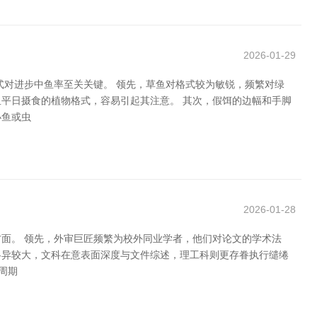
2026-01-29
式对进步中鱼率至关关键。 领先，草鱼对格式较为敏锐，频繁对绿
平日摄食的植物格式，容易引起其注意。 其次，假饵的边幅和手脚
小鱼或虫
2026-01-28
面。 领先，外审巨匠频繁为校外同业学者，他们对论文的学术法
各异较大，文科在意表面深度与文件综述，理工科则更存眷执行缱绻
周期