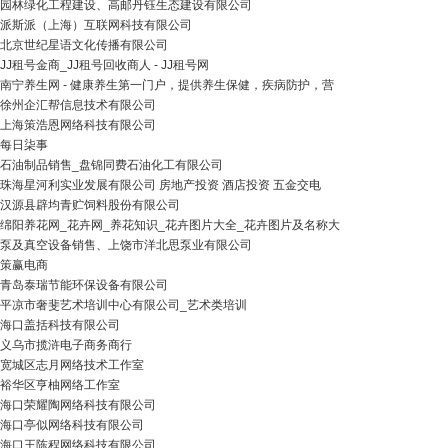
园林绿化工程建设、高邮丹钰生态建设有限公司
派斯派（上海）互联网科技有限公司
北京世纪星语文化传播有限公司
JJ租号金商_JJ租号回收商人 - JJ租号网
南宁养生网 - 健康养生第一门户，提供养生保健，疾病防护，营
徐州企汇帮信息技术有限公司
上海策浩恩网络科技有限公司
每日柒事
石油制品销售_盘锦同费石油化工有限公司
珠海星河利实业发展有限公司 房地产投资 酒店投资 五金交电
汉源县辟均青贮饲料股份有限公司
绵阳养花网_花卉网_养花知识_花卉图片大全_花卉图片及名称大
泵及真空设备销售、上饶市洋北思泵业有限公司
策赢电商
青岛泰瑞节能环保设备有限公司
平凉市奢斐艺术培训中心有限公司_艺术类培训
海口盖括科技有限公司
义乌市揽浒电子商务商行
宽城区志月网络技术工作室
裕华区亨柚网络工作室
海口荣耀陶网络科技有限公司
海口亭似网络科技有限公司
海口王陈程网络科技有限公司