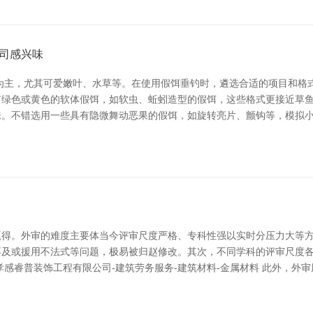
司感兴味
为主，尤其可爱嫩叶、水草等。在使用假饵垂钓时，遴选合适的项目和格
绿色或黄色的软体假饵，如软虫、蚯蚓造型的假饵，这些格式更接近草鱼
味。不错选用一些具有隐微舞动恶果的假饵，如旋转亮片、颤钩等，模拟
得。外审的难度主要体当今评审尺度严格、专科性强以实时分压力大等方
不及或援用不法式等问题，极易被归赵修改。其次，不同学科的评审尺度
感睿普装饰工程有限公司-建筑劳务服务-建筑材料-金属材料 此外，外审