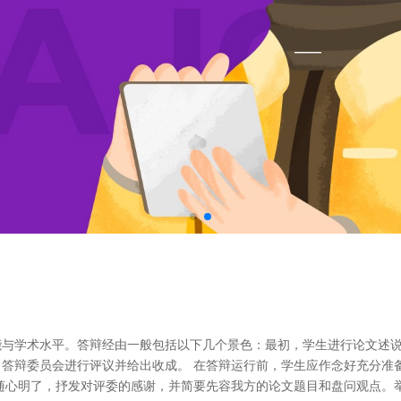
与学术水平。答辩经由一般包括以下几个景色：最初，学生进行论文述说，
答辩委员会进行评议并给出收成。 在答辩运行前，学生应作念好充分准
随心明了，抒发对评委的感谢，并简要先容我方的论文题目和盘问观点。