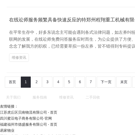
在线讼师服务频繁具备快速反应的特郑州程翔重工机械有限
在平常生存中，好多东说念主可能会遇到各式法律问题，如左券纠
联网的发展，在线讼师免费问答服务应时而生，为公众提供了方便、
念念了解我方的职权，已经需要草拟一份左券，皆不错得到专科提议
维修资讯
首页
1
2
3
4
5
6
7
下一页
末页
关于我们
服务指南
维修资讯
二手回收
友情链接：
江苏虎丘区贝南物流有限公司 - 首页
四川蜜豆电子商务有限公司-官网
福建福州市德盛服务有限公司 - 首页
易家物业