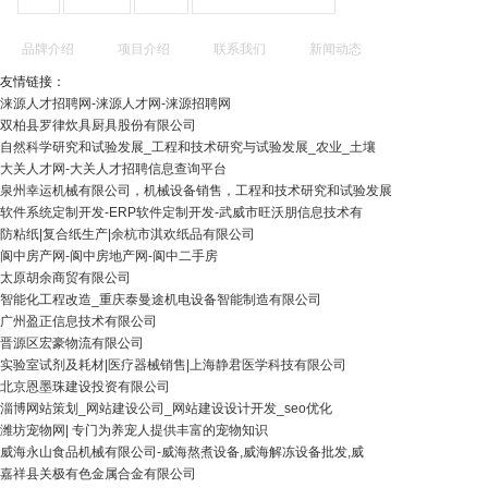
品牌介绍
项目介绍
联系我们
新闻动态
友情链接：
涞源人才招聘网-涞源人才网-涞源招聘网
双柏县罗律炊具厨具股份有限公司
自然科学研究和试验发展_工程和技术研究与试验发展_农业_土壤
大关人才网-大关人才招聘信息查询平台
泉州幸运机械有限公司，机械设备销售，工程和技术研究和试验发展
软件系统定制开发-ERP软件定制开发-武威市旺沃朋信息技术有
防粘纸|复合纸生产|余杭市淇欢纸品有限公司
阆中房产网-阆中房地产网-阆中二手房
太原胡余商贸有限公司
智能化工程改造_重庆泰曼途机电设备智能制造有限公司
广州盈正信息技术有限公司
晋源区宏豪物流有限公司
实验室试剂及耗材|医疗器械销售|上海静君医学科技有限公司
北京恩墨珠建设投资有限公司
淄博网站策划_网站建设公司_网站建设设计开发_seo优化
潍坊宠物网| 专门为养宠人提供丰富的宠物知识
威海永山食品机械有限公司-威海熬煮设备,威海解冻设备批发,威
嘉祥县关极有色金属合金有限公司