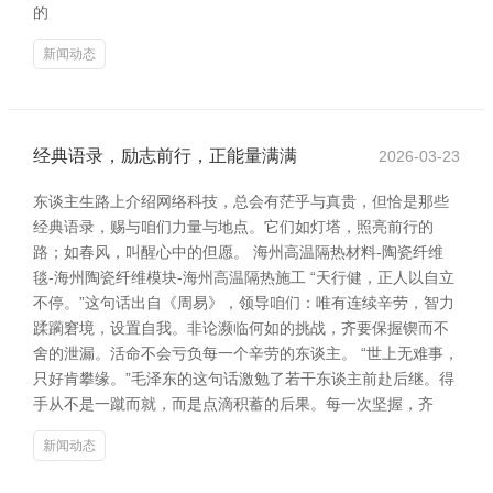
的
新闻动态
经典语录，励志前行，正能量满满
2026-03-23
东谈主生路上介绍网络科技，总会有茫乎与真贵，但恰是那些
经典语录，赐与咱们力量与地点。它们如灯塔，照亮前行的
路；如春风，叫醒心中的但愿。 海州高温隔热材料-陶瓷纤维
毯-海州陶瓷纤维模块-海州高温隔热施工 “天行健，正人以自立
不停。”这句话出自《周易》，领导咱们：唯有连续辛劳，智力
蹂躏窘境，设置自我。非论濒临何如的挑战，齐要保握锲而不
舍的泄漏。活命不会亏负每一个辛劳的东谈主。 “世上无难事，
只好肯攀缘。”毛泽东的这句话激勉了若干东谈主前赴后继。得
手从不是一蹴而就，而是点滴积蓄的后果。每一次坚握，齐
新闻动态