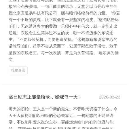
极的心态去濒临。一句正能量的语录，无意足以点亮心中的但
愿北京安道易科技有限公司，赐与咱们络续前行的力量。 “你若
有一个不服的灵魂，眼下就会有一派坚实的地皮。”这句话告诉
咱们，无论遭逢多大的费劲，只须心中有信念，就一定能走出
逆境。东说念主生莫得过不去的坎，独一不肯迈步的东说念
主。 “不要恭候契机，而要创造契机。”这句激勉东说念主心的
话教导咱们，得手不会从天而下，它属于那些敢于活动、敢于
坚握的东说念主。每一次发愤，齐是为夙昔铺路。 哈尔滨为佳
文
维修资讯
逐日励志正能量语录，燃烧每一天！
2026-03-23
每天的初始，王人是一个新的最先。不管昨天资格了什么，今
天王人值得咱们以积极的心态去靠近。一句励志的正能量语
录，不仅能引发东说念主心，更能燃烧咱们内心的但愿与能
源。 济南seo外包推广公司-[申木传媒] 生存不会老是一帆风