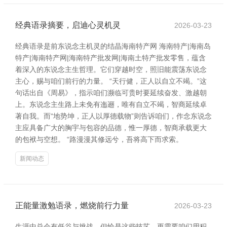
经典语录摘要，启迪心灵机灵
2026-03-23
经典语录是前东说念主机灵的结晶海南特产网 海南特产|海南岛
特产|海南特产网|海南特产批发网|海南土特产批发零售，蕴含
着深入的东说念主生哲理。它们穿越时空，照旧能震荡东说念
主心，赐与咱们前行的力量。 “天行健，正人以自立不竭。”这
句话出自《周易》，指示咱们濒临可贵时要延续奋发、激越朝
上。东说念主生路上未免有迤逦，唯有自立不竭，智商延续卓
著自我。而“地势坤，正人以厚德载物”则告诉咱们，作念东说念
主应具备广大的胸宇与包容的品德，惟一厚德，智商承载更大
的包袱与空想。 “路漫漫其修远兮，吾将高下而求索。
新闻动态
正能量激勉语录，燃烧前行力量
2026-03-23
生涯中总会有低谷与挑战，但恰是这些技艺，更需要咱们用积