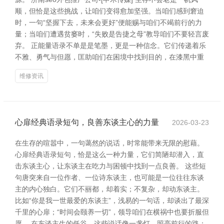
顺，但恰是这些挑战，让咱们变得愈加坚强。当咱们感到窘迫
时，一句“坚握下去，未来会更好”便能赐与咱们不竭前行的力
量；当咱们遭遇贫窭时，“失败是告捷之母”教导咱们不要轻言废
弃。 正能量语录不单是是笔墨，更是一种信念。它们传递着乐
不雅、勇气与但愿，匡助咱们在困境中找到目的，在漆黑中重
维修资讯
心扉经典语录短句，良善东谈主心的力量
2026-03-23
在生存的喧嚣中，一句蔼然的说话，时常能带来无限的慰藉。
心扉经典语录短句，恰是这么一种力量，它们简陋却潜入，直
击东谈主心，让东谈主在吃力与困顿中找到一点良善。 这些短
句唐突来自一位作者、一位诗东谈主，也可能是一位往往东谈
主的内心独白。它们不丽都，却着实；不复杂，却动东谈主。
比如“你是我一世最爱的东谈主”，浅易的一句话，却谈出了最深
千里的心扉；“时间会颐养一切”，领导咱们在横祸中也要折服但
愿。 在东谈主生的低谷，这些说话像一盏灯，照亮前行的路；