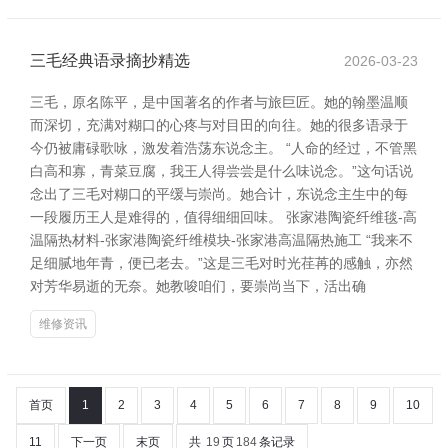
三毛经典语录摘抄精选
2026-03-23
三毛，原名陈平，是中国著名的作者与旅巨匠。她的翰墨温顺
而深切，充满对糊口的心疼与对目田的向往。她的很多语录于
今仍被庸碌歌咏，激发着浩荡东说念主。 “人命的经过，不管黑
白高和寡，青菜豆腐，我王人得尝尝是什么味说念。”这句话说
念出了三毛对糊口的平缓与崇尚。她合计，东说念主生中的每
一段履历王人是难得的，值得细细回味。 张家港陶瓷纤维毯-高
温隔热材料-张家港陶瓷纤维模块-张家港高温隔热施工 “我来不
足细腻地年青，便已老去。”这是三毛对时光荏苒的感触，亦然
对芳华易逝的无奈。她教唆咱们，要崇尚当下，活出确
维修资讯
首页
1
2
3
4
5
6
7
8
9
10
11
下一页
末页
共
19
页
184
条记录