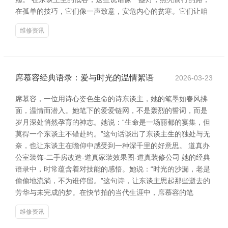
在孤单的技巧，它们像一声致意，安危内心的贫寒。它们让咱
维修资讯
席慕容经典语录：爱与时光的温情絮语
2026-03-23
席慕容，一位用诗心姿色生命的诗东谈主，她的笔墨如春风拂
面，温情而潜入。她笔下的爱爱链网，不是轰烈的誓词，而是
岁月深处悄然孕育的神志。她说：“生命是一场丽都的宴集，但
莫得一个东谈主不错赴约。”这句话谈出了东谈主生的独处与无
奈，也让东谈主在瞻仰中感受到一种深千里的好意思。 道真办
公室装饰-二手房改造-道真家装效果图-道真装修公司 她的经典
语录中，时常蕴含着对技能的感悟。她说：“时光的沙漏，老是
偷偷地流淌，不为谁停留。”这句诗，让东谈主思起那些逝去的
芳华与未完成的梦。在快节拍的当代生涯中，席慕容的笔
维修资讯