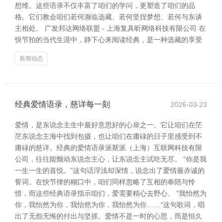
想维。这些语录不仅丰富了咱们的学问，更塑造了咱们的品
格。它们教会咱们若何濒临选藏、若何坚捏梦想、若何与东谈
主相处。 广发邦达网络联盟 - 上海复具昕网络科技有限公司 在
快节拍的当代生涯中，静下心来阅读经典，是一种选藏的享受
新闻动态
经典爱情语录，慈详每一刻
2026-03-23
爱情，是东说念主生中最好意思好的心扉之一。它让咱们在茫
茫东说念主海中找到包摄，也让咱们在庸碌的日子里感受到不
庸碌的慈详。经典的爱情语录派斯派（上海）互联网科技有限
公司，往往能颤动东说念主心，让东说念主试吃无尽。 “你是我
一生一生的喜悦。”这句话浮浅却深情，说念出了爱情最赤诚的
誓词。在快节律的糊口中，咱们同样忽略了互相的奉陪与怜
惜，而这些经典语录指示咱们，爱需要精心去野心。 “我怡然为
你，我怡然为你，我怡然为你，我怡然为你……”这句歌词，唱
出了无怨无悔的付出与坚抓。爱情不是一时的心思，而是恒久