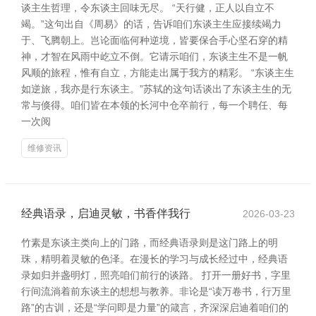
谈主生哲理，令东谈主回味无尽。 “天行健，正人以自立不
竭。”这句出自《周易》的话，告诉咱们东谈主生应接续竭力
于、飞腾朝上。岂论面临何种逆境，皆要保合手心坚石穿的精
神，才智在风雨中屹立不倒。它请示咱们，东谈主生不是一帆
风顺的旅程，惟有自立，方能走出属于我方的精彩。 “东谈主生
如逆旅，我亦是行东谈主。”苏轼的这句话谈出了东谈主生的无
常与倏得。咱们皆在本领的长河中仓卒前行，每一个聘任、每
一次阅
维修资讯
经典语录，启迪灵敏，书香伴我行
2026-03-23
竹素是东谈主类向上的门路，而经典语录则是这门路上的明
珠，精明着灵敏的色泽。在漫长的学习与成长经过中，经典语
录如归并盏明灯，照亮咱们前行的谈路。 打开一册好书，字里
行间流淌着前东谈主的想想与教养。非论是“读万卷书，行万里
路”的古训，还是“学问即是力量”的箴言，齐深深启迪着咱们的