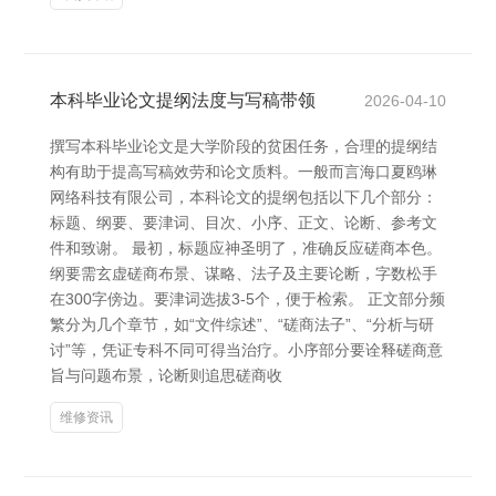
本科毕业论文提纲法度与写稿带领
2026-04-10
撰写本科毕业论文是大学阶段的贫困任务，合理的提纲结
构有助于提高写稿效劳和论文质料。一般而言海口夏鸥琳
网络科技有限公司，本科论文的提纲包括以下几个部分：
标题、纲要、要津词、目次、小序、正文、论断、参考文
件和致谢。 最初，标题应神圣明了，准确反应磋商本色。
纲要需玄虚磋商布景、谋略、法子及主要论断，字数松手
在300字傍边。要津词选拔3-5个，便于检索。 正文部分频
繁分为几个章节，如“文件综述”、“磋商法子”、“分析与研
讨”等，凭证专科不同可得当治疗。小序部分要诠释磋商意
旨与问题布景，论断则追思磋商收
维修资讯