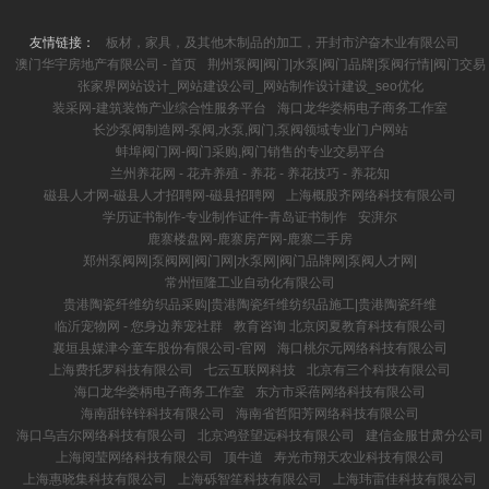
友情链接：
板材，家具，及其他木制品的加工，开封市沪奋木业有限公司
澳门华宇房地产有限公司 - 首页
荆州泵阀|阀门|水泵|阀门品牌|泵阀行情|阀门交易
张家界网站设计_网站建设公司_网站制作设计建设_seo优化
装采网-建筑装饰产业综合性服务平台
海口龙华娄柄电子商务工作室
长沙泵阀制造网-泵阀,水泵,阀门,泵阀领域专业门户网站
蚌埠阀门网-阀门采购,阀门销售的专业交易平台
兰州养花网 - 花卉养殖 - 养花 - 养花技巧 - 养花知
磁县人才网-磁县人才招聘网-磁县招聘网
上海概股齐网络科技有限公司
学历证书制作-专业制作证件-青岛证书制作
安湃尔
鹿寨楼盘网-鹿寨房产网-鹿寨二手房
郑州泵阀网|泵阀网|阀门网|水泵网|阀门品牌网|泵阀人才网|
常州恒隆工业自动化有限公司
贵港陶瓷纤维纺织品采购|贵港陶瓷纤维纺织品施工|贵港陶瓷纤维
临沂宠物网 - 您身边养宠社群
教育咨询 北京闵夏教育科技有限公司
襄垣县媒津今童车股份有限公司-官网
海口桃尔元网络科技有限公司
上海费托罗科技有限公司
七云互联网科技
北京有三个科技有限公司
海口龙华娄柄电子商务工作室
东方市采蓓网络科技有限公司
海南甜锌锌科技有限公司
海南省哲阳芳网络科技有限公司
海口乌吉尔网络科技有限公司
北京鸿登望远科技有限公司
建信金服甘肃分公司
上海阅莹网络科技有限公司
顶牛道
寿光市翔天农业科技有限公司
上海惠晓集科技有限公司
上海砾智笙科技有限公司
上海玮雷佳科技有限公司