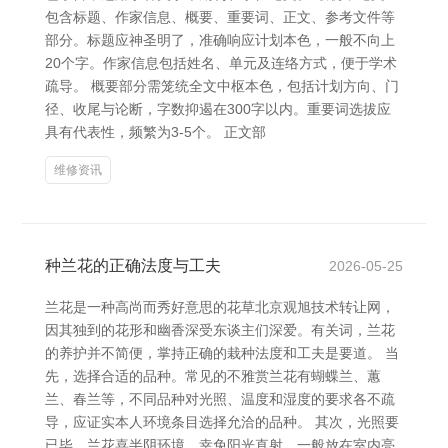
包含标题、作家信息、概要、重要词、正文、参考文件等
部分。标题应神圣明了，准确响应计划本色，一般不向上
20个字。作家信息包括姓名、单元及连络方式，便于学术
疏导。 概要部分需笼统全文中枢本色，包括计划方向、门
径、收尾与论断，字数抑遏在300字以内。重要词选拔应
具有代表性，频繁为3-5个。 正文部
维修资讯
种兰花的正确法度与工夫
2026-05-25
兰花是一种高尚而秀好意思的花草北京观旭技术转让网，
因其独到的花形和幽香深受东谈主们深爱。有关词，兰花
的养护并不简便，掌持正确的栽种法度和工夫是要道。 当
先，选择合适的品种。常见的不雅赏兰花有蝴蝶兰、蕙
兰、春兰等，不同品种对光照、温度和湿度的要求各不疏
导，应证实本人环境条目选择允洽的品种。 其次，光照要
已毕。兰花喜半阴环境，幸免阳光直射。一般放在室内亮