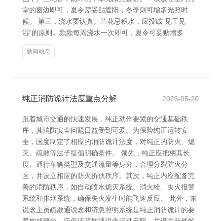
堂的窗边即可，夏令需妥贴遮阳，冬季则可增多光照时
候。 第三，浇水要认真。兰花忌积水，应投诚“见干见
湿”的原则。频频每周浇水一次即可，夏令可妥贴增多
新闻动态
纯正消防诡计法度重点分解
2026-05-20
跟着城市交通的快速发展，纯正动作要紧的交通基础秩
序，其消防安全问题日益受到可爱。为保险纯正运转安
全，国度制定了相应的消防诡计法度，对纯正的防火、熄
灭、疏散等法子提倡明确条件。 领先，纯正应把柄其长
度、通行车辆类型及交通流量等身分，合理分裂防火分
区，并设立相应的防火拆伙秩序。其次，纯正内应配备完
善的消防秩序，如自动喷水熄灭系统、消火栓、失火报警
系统和排烟系统，确保失火发生时能飞速反应。 此外，东
说念主员疏散通说念和济急照明系统是纯正消防诡计的要