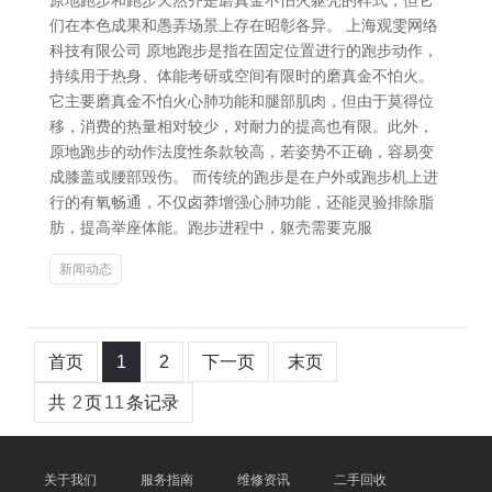
原地跑步和跑步天然齐是磨真金不怕火躯壳的样式，但它
们在本色成果和愚弄场景上存在昭彰各异。 上海观雯网络
科技有限公司 原地跑步是指在固定位置进行的跑步动作，
持续用于热身、体能考研或空间有限时的磨真金不怕火。
它主要磨真金不怕火心肺功能和腿部肌肉，但由于莫得位
移，消费的热量相对较少，对耐力的提高也有限。此外，
原地跑步的动作法度性条款较高，若姿势不正确，容易变
成膝盖或腰部毁伤。 而传统的跑步是在户外或跑步机上进
行的有氧畅通，不仅卤莽增强心肺功能，还能灵验排除脂
肪，提高举座体能。跑步进程中，躯壳需要克服
新闻动态
首页
1
2
下一页
末页
共
2
页
11
条记录
关于我们
服务指南
维修资讯
二手回收