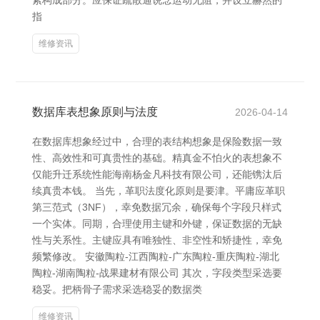
紧构成部分。应保证疏散通说念运动无阻，并设立赫然的
指
维修资讯
数据库表想象原则与法度
2026-04-14
在数据库想象经过中，合理的表结构想象是保险数据一致
性、高效性和可真贵性的基础。精真金不怕火的表想象不
仅能升迁系统性能海南杨金凡科技有限公司，还能镌汰后
续真贵本钱。 当先，革职法度化原则是要津。平庸应革职
第三范式（3NF），幸免数据冗余，确保每个字段只样式
一个实体。同期，合理使用主键和外键，保证数据的无缺
性与关系性。主键应具有唯独性、非空性和矫捷性，幸免
频繁修改。 安徽陶粒-江西陶粒-广东陶粒-重庆陶粒-湖北
陶粒-湖南陶粒-战果建材有限公司 其次，字段类型采选要
稳妥。把柄骨子需求采选稳妥的数据类
维修资讯